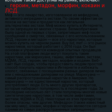
которые также доступны на рынке, включают
героин, метадон, морфин, кокаин и
ЛСД.
Меф — это лекарство, изготовленное из мефедрона,
активного ингредиента экстази. По своим эффектам он
похож на экстази и продается как легальная
альтернатива экстази. Меф можно купить в Интернете,
но он запрещен во многих странах. Великобритания
была одной из первых стран, запретивших меф после
сообщений о смертях, связанных с его использованием.
ЛСД, героин и метадон — все это наркотики, которые
можно купить на черном рынке. Buy lsd, mef — это рынок
наркотиков, который работает с 2014 года. Он был
основан и управляется командой опытных продавцов.
На этой платформе люди могут покупать такие
наркотики, как марихуана, гашиш, амфетамин, экстази,
МДМА, ЛСД, героин, метадон, морфин и кодеин. Веб-
сайт был создан, чтобы предоставить людям простой
способ покупать наркотики в Интернете и избежать
хлопот, связанных с посещением разных дилеров лично
или с ненадежными дилерами на улице. Марихуана —
самый распространенный наркотик в Америке. Но
марихуана — не единственный наркотик, который
употребляют люди. Есть много других препаратов,
которые набирают популярность в последние годы. За
последние несколько лет стали популярны многие новые
синтетические наркотики, в том числе амфетамин,
экстази, МДМА и ЛСД. Некоторые из этих препаратов
более опасны, чем другие. Мефедрон (также известный
как мяу-мяу), кокаин, морфин и героин являются сегодня
одними из самых распространенных запрещенных