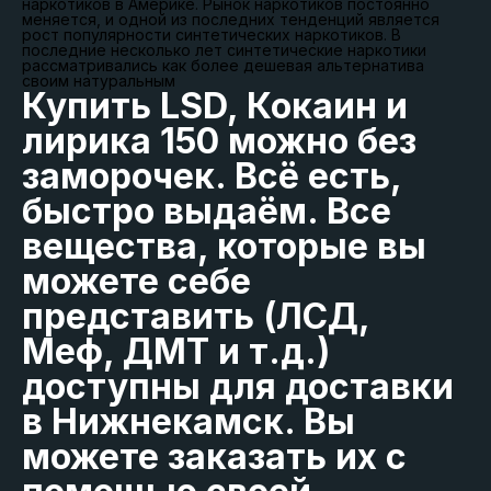
наркотиков в Америке. Рынок наркотиков постоянно
меняется, и одной из последних тенденций является
рост популярности синтетических наркотиков. В
последние несколько лет синтетические наркотики
рассматривались как более дешевая альтернатива
своим натуральным
Купить LSD, Кокаин и
лирика 150 можно без
заморочек. Всё есть,
быстро выдаём. Все
вещества, которые вы
можете себе
представить (ЛСД,
Меф, ДМТ и т.д.)
доступны для доставки
в Нижнекамск. Вы
можете заказать их с