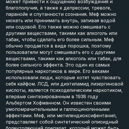
может привести к ощущению возбуждения и
благополучия, а также к депрессии, тревоге,
паранойе и спутанности сознания. Меф можно
нюхать или принимать внутрь, запивая водой
или содовой. Его также можно смешивать с
другими веществами, такими как алкоголь или
табак, чтобы сделать его более сильным. Меф
обычно продается в виде порошка, поэтому
пользователи могут смешивать его с другими
веществами, такими как алкоголь или табак, для
более сильного эффекта. Это один из самых
популярных наркотиков в мире. Его веками
использовали люди, которые хотят чувствовать
себя кайфом. ЛСД, или диэтиламид лизергиновой
кислоты, является психоделическим наркотиком,
впервые синтезированным в 1938 году
Альбертом Хофманном. Он известен своими
умопомрачительными и галлюциногенными
эффектами. Меф, или метилендиоксифентанил,
представляет собой синтетический опиоидный
болеутоляющий препарат, который может быть