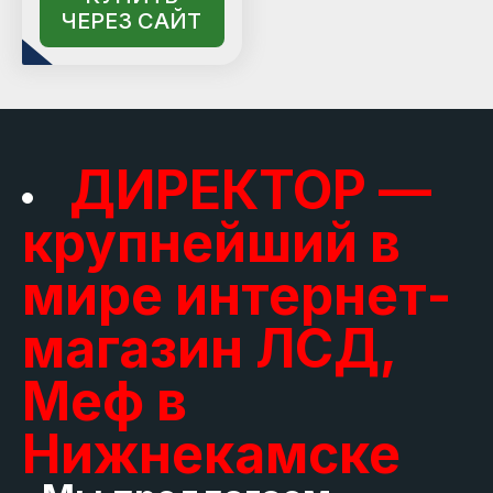
ЧЕРЕЗ САЙТ
ДИРЕКТОР —
крупнейший в
мире интернет-
магазин ЛСД,
Меф в
Нижнекамске