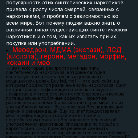
популярность этих синтетических наркотиков
привела к росту числа смертей, связанных с
наркотиками, и проблем с зависимостью во
всем мире. Вот почему людям важно знать о
различных типах существующих синтетических
наркотиков и о том, как их избегать при их
покупке или употреблении.
Мефедрон, МДМА (экстази), ЛСД
(кислота), героин, метадон, морфин,
кокаин и меф
— вот некоторые распространенные типы
синтетических наркотиков, которые сегодня
используются в рекреационных целях или в
медицинских целях. Buy lsd, mef — это веб-сайт, на
котором продаются различные виды наркотиков. Сайт
предоставляет информацию о том, как покупать
лекарства в Интернете, как их использовать и каковы
потенциальные побочные эффекты. Наркотики
разрешены законом в большинстве стран мира, но их
употребление может быть опасным без надлежащих
знаний и рекомендаций. Buy lsd, mef предоставляет
много информации, которая может помочь
потребителям принять обоснованное решение об
употреблении наркотиков. Управление по борьбе с
наркотиками (DEA) приняло решение изменить
классификацию меф, который является синтетическим
наркотиком, с препарата Списка I на препарат Списка IV.